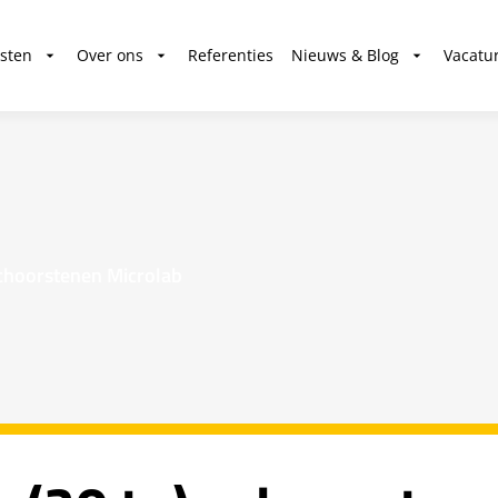
sten
Over ons
Referenties
Nieuws & Blog
Vacatu
choorstenen Microlab