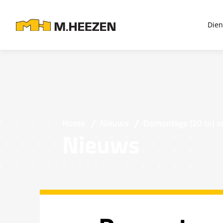
Dien
Home
Nieuws
Demontage (20 tn) s
Nieuws