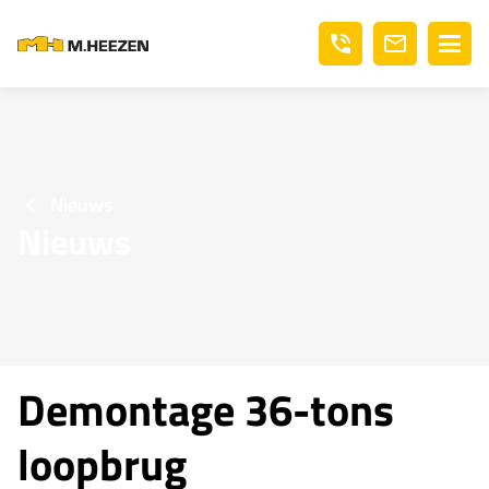
phone_in_talk
mail_outline
Nieuws
Nieuws
Demontage 36-tons
loopbrug