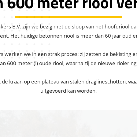
 600 meter riool ve
kers B.V. zijn we bezig met de sloop van het hoofdriool d
nt. Het huidige betonnen riool is meer dan 60 jaar oud en
erken we in een strak proces: zij zetten de bekisting en 
n 600 meter (!) oude riool, waarna zij de nieuwe riolerin
e kraan op een plateau van stalen draglineschotten, waar
uitgevoerd kan worden.