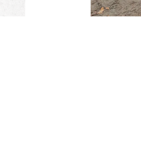
M. Heezen
Sloop, bodem, infra
Boven Zijde 7
Sloopwerken