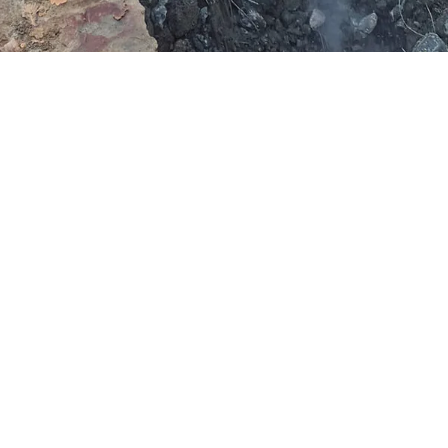
Alle nieuwsberichten
Asbest
Heezen Limburg
Boven Zijde 7
Nieuwstadterweg 1