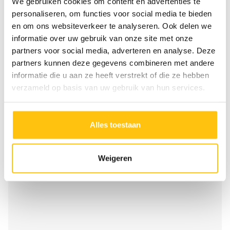
We gebruiken cookies om content en advertenties te
steigerconstructie die geruime tijd beeld bepalend was
personaliseren, om functies voor social media te bieden
in de Catharinastraat. Dit is nu verleden tijd, de
en om ons websiteverkeer te analyseren. Ook delen we
aangrenzende woningen zijn nu weer in beeld en er
informatie over uw gebruik van onze site met onze
komt iets moois voor terug! En ook bij dit project
partners voor social media, adverteren en analyse. Deze
hebben we oude bouwmaterialen vrij weten te maken
partners kunnen deze gegevens combineren met andere
informatie die u aan ze heeft verstrekt of die ze hebben
voor direct hergebruik, waaronder dakpannen, houten
verzameld op basis van uw gebruik van hun services.
balken, dakbeschot, deuren en kozijnen zijn in ruime
mate bespaard gebleven.
Alles toestaan
Weigeren