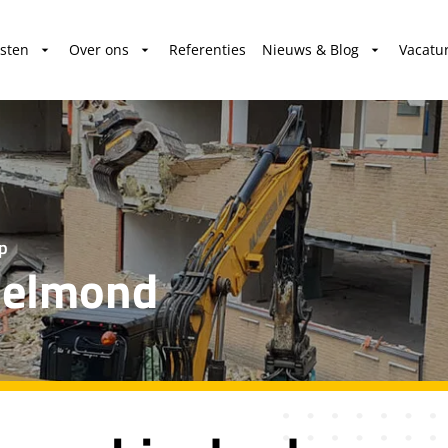
sten
Over ons
Referenties
Nieuws & Blog
Vacatu
op
Helmond