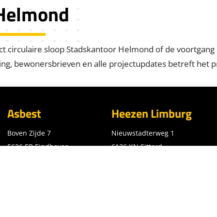
 Helmond
ect circulaire sloop Stadskantoor Helmond of de voortgang
ing, bewonersbrieven en alle projectupdates betreft het pr
Asbest
Heezen Limburg
Boven Zijde 7
Nieuwstadterweg 1
5626 EB Eindhoven
6136 KN Sittard
040 72 008 95
046 72 00 800
asbest@heezenbv.nl