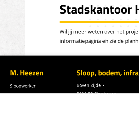
Stadskantoor
Wil jij meer weten over het proj
informatiepagina en zie de plann
M. Heezen
Sloop, bodem, infra
Boven Zijde 7
Sloopwerken
5626 EB Eindhoven
Asbestsanering
040 262 18 15
Bodemsanering
info@heezenbv.nl
Infratechniek
Routebeschrijving