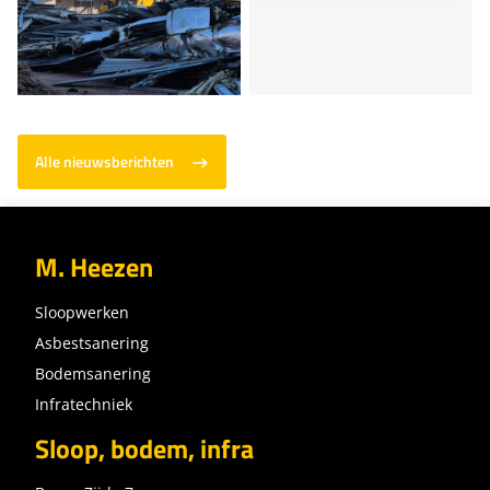
Alle nieuwsberichten
M. Heezen
Sloopwerken
Asbestsanering
Bodemsanering
Infratechniek
Sloop, bodem, infra