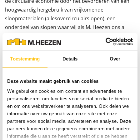
de circulaire economie door het bevorderen van een
hoogwaardig hergebruik van vrijkomende
sloopmaterialen (allesovercirculairslopen), een
onderdeel van slopen waar wij als M. Heezen ons al
vanaf het begin mee bezig houden.
Toestemming
Details
Over
Deze website maakt gebruik van cookies
We gebruiken cookies om content en advertenties te
personaliseren, om functies voor social media te bieden
en om ons websiteverkeer te analyseren. Ook delen we
informatie over uw gebruik van onze site met onze
partners voor social media, adverteren en analyse. Deze
Ook vanuit
Insert
waar wij als mede-founder betrokken
partners kunnen deze gegevens combineren met andere
zijn, werken we hard samen om onze krachten te
informatie die u aan ze heeft verstrekt of die ze hebben