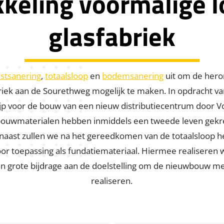
keling voormalige l
glasfabriek
stsanering
,
totaalsloop
en
bodemsanering
uit om de hero
briek aan de Sourethweg mogelijk te maken. In opdracht
ijp voor de bouw van een nieuw distributiecentrum door
V
bouwmaterialen hebben inmiddels een tweede leven gekre
naast zullen we na het gereedkomen van de totaalsloop he
or toepassing als fundatiemateriaal. Hiermee realiseren
 grote bijdrage aan de doelstelling om de nieuwbouw met
realiseren.