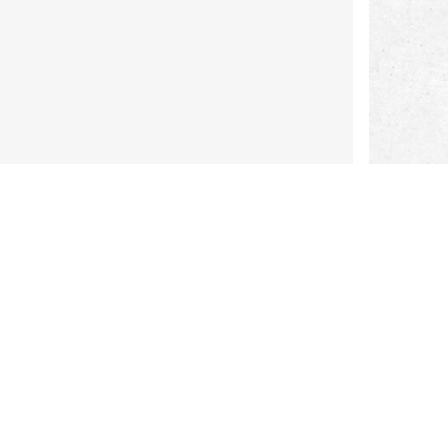
etekenen op het gebied van
ies of neem
contact met ons op
.