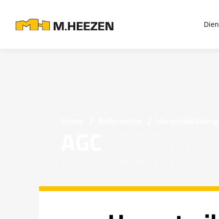
Dien
Home
Referenties
Herontwikkeling 
AGC