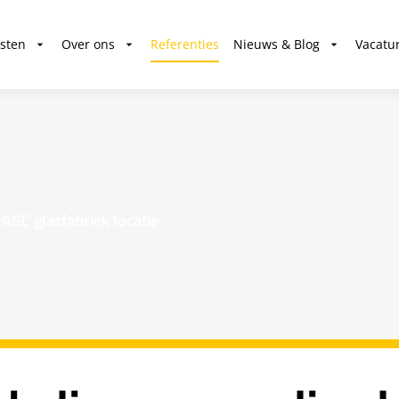
sten
Over ons
Referenties
Nieuws & Blog
Vacatu
AGC glasfabriek locatie