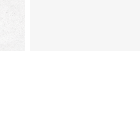
Meer weten?
Wil je meer weten over dit proje
sloopwerken, asbestsanering, bo
Alle referenties